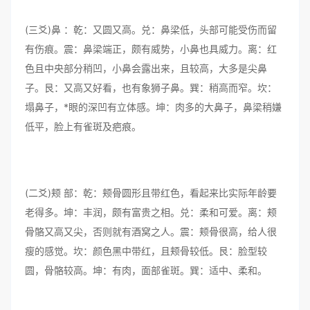
(三爻)鼻 ：乾：又圆又高。兑：鼻梁低，头部可能受伤而留
有伤痕。震：鼻梁端正，颇有威势，小鼻也具威力。离：红
色且中央部分稍凹，小鼻会露出来，且较高，大多是尖鼻
子。艮：又高又好看，也有象狮子鼻。巽：稍高而窄。坎：
塌鼻子，*眼的深凹有立体感。坤：肉多的大鼻子，鼻梁稍嫌
低平，脸上有雀斑及疤痕。
(二爻)颊 部：乾：颊骨圆形且带红色，看起来比实际年龄要
老得多。坤：丰润，颇有富贵之相。兑：柔和可爱。离：颊
骨骼又高又尖，否则就有酒窝之人。震：颊骨很高，给人很
瘦的感觉。坎：颜色黑中带红，且颊骨较低。艮：脸型较
圆，骨骼较高。坤：有肉，面部雀斑。巽：适中、柔和。