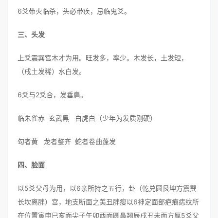
6爻带火临杀，头必带疾，忌临鬼爻。
三、头发
上爻震巽宫木才为用。旺发多，率少。木发长，土发短，
（戌土发稀）水白发。
6爻与2爻合，发垂肩。
临朱雀赤 玄武黑 白虎白（少年为发质刚硬）
勾者黄 龙者整齐 蛇者卷曲蓬发
四、脸面
以5爻父母为用，以6亲所持之五行，卦（乾兑圆艮坤方震巽
长坎离胖）宫，地支断面之美丑胖瘦以6神定面部疤痕痣纹所
在位置寅申巳亥面尖子午卯酉面圆鼻翘辰戌丑未面方厚5爻父