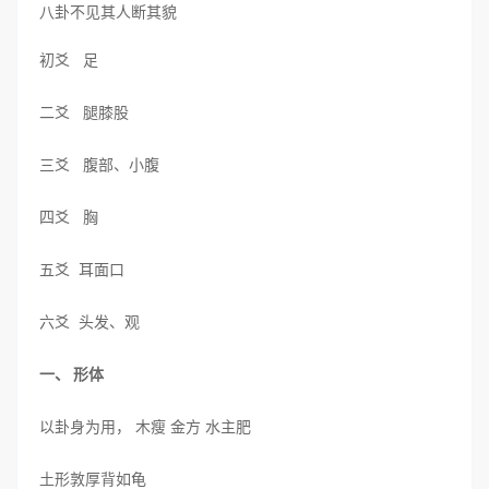
八卦不见其人断其貌
初爻 足
二爻 腿膝股
三爻 腹部、小腹
四爻 胸
五爻 耳面口
六爻 头发、观
一、 形体
以卦身为用， 木瘦 金方 水主肥
土形敦厚背如龟