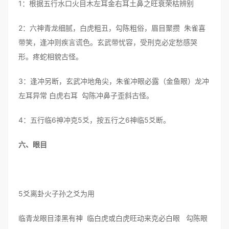
1：根据五行水口火目木左耳金右耳土鼻之旺衰荣枯辨别
2：六神青龙细腻，白虎粗丑，勾陈粗俗，眉目聚攒 朱雀喜
带笑，逢冲则疾言谎色。玄武带忧容，受刑克必定愁感哭
形。疼蛇相貌古怪。
3：逢冲另断，玄武冲地角尖，朱雀冲眼必露（金鱼眼）龙冲
左耳异常 白虎右耳 勾陈冲鼻子歪斜古怪。
4：五行临6神冲克5爻，按五行之6神临5爻断。
六、眼目
5爻离卦火子孙之爻为用
临青龙眼目漆黑有神 临白虎或白虎旺动来克必白眼 勾陈眼