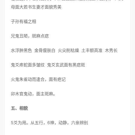
母面大若书生妻才面貌秀美
子孙有福之相
兄鬼丑陋，斑麻点痣
水浮肿黑色 金骨瘦肤白 火尖削枯燥 土丰额高准 木秀长
鬼爻疼蛇面多皱纹 鬼爻玄武面有黑痣斑
火鬼朱雀动而逢合，面有疤记
卯木官鬼动，面主斑麻。
五、相貌
5爻为用。从五行，6神，动静，六亲辨别