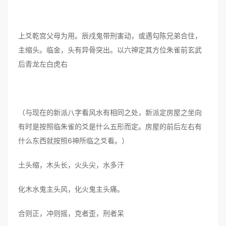
上爻乾宫父母为用。辰戌鬼带刑害动，或遇勾陈兄弟合住，
主缩头。临金，头有异骨突出。以六神定其方位朱雀前玄武
后青龙左白虎右
（与现在的新派八字看风水有相同之处，新派定房屋之坐向
有时是按照临朱雀的爻是什么五形而定。房屋的前后左右有
什么东西就按照6神所临之爻看。）
土头缩，木头长，火头尖，水多汗
化木水鬼主头风，化火鬼主头痛。
合则正，冲则摇，克者歪，刑者呆