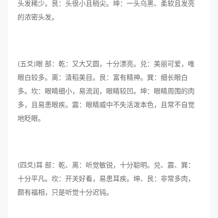
头发稀少。艮：头很小且稍尖。坤：一头乌黑、柔软且发亮
的浓密头发。
(五爻)眼 部：乾：又大又圆，十分漂亮。兑：美丽可爱，唯
眼白较多。离：清稻美目。艮：富有精神。巽：细长眼白
多。坎：眼睛细小，易流润，眼睛较凹。坤：眼睛周围的肉
多，且易患眼疾。震：眼睛威中不失活泼本色，且常不自觉
地眨眼。
(四爻)耳 部：乾、离：听觉敏锐，十分聪明。兑、震、巽：
十分平凡。坎：开关好看，易患耳疾。坤、艮：非常多肉，
颇有福相，只是听觉十分迟钝。