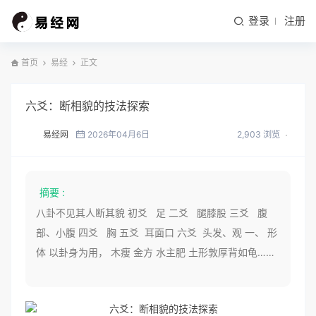
登录
注册
首页
易经
正文
六爻：断相貌的技法探索
易经网
2026年04月6日
2,903 浏览
摘要 :
八卦不见其人断其貌 初爻 足 二爻 腿膝股 三爻 腹
部、小腹 四爻 胸 五爻 耳面口 六爻 头发、观 一、 形
体 以卦身为用， 木瘦 金方 水主肥 土形敦厚背如龟……