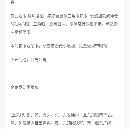
突
玄武泪眼 迎风落泪 疼蛇衰鼠眼三角眼蛇眼 衰蛇加鬼或冲合
5爻为吊眼，三角眼，逢月日冲，眼睛常转斜视不定。动又逢
冲是频睫眼
木为花眼或吊眼，衰空带合微小近视，见金近视带眼镜
火旺而动，目光如电
金鬼发动常眼疾。
(上爻)头 部：乾：秃头。兑：头发稀少，且头顶微凹下去。
离：头发稀少且呈褐色。震：头顶微陕窄。巽：额头广阔，