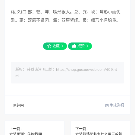
(初爻)口 部：乾、坤：嘴形很大。兑、巽、坎：嘴形小而优
雅。离：双唇不紧闭。震：双唇紧闭。艮：嘴形小且稳重。
收藏
0
点赞
0
版权： 转载请注明出处：https://shop.guoxueweb.com/409.ht
ml
易经网
生成海报
上一篇：
下一篇：
六爻预测：失物找回
六爻铜钱起卦为什么用三枚铜钱，原来蕴含天机，难怪这么灵验！