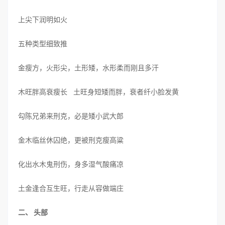
上尖下润明如火
五种类型细致推
金瘦方，火形尖，土形矮，水形柔而刚且多汗
木旺胖高衰瘦长 土旺身短矮而胖，衰者纤小脸发黄
勾陈兄弟来刑克，必是矮小武大郎
金木临丝休囚绝，更被刑克瘦高粱
化出水木鬼刑伤，身多湿气酸痛凉
土金逢合互生旺，行走从容做端庄
二、 头部