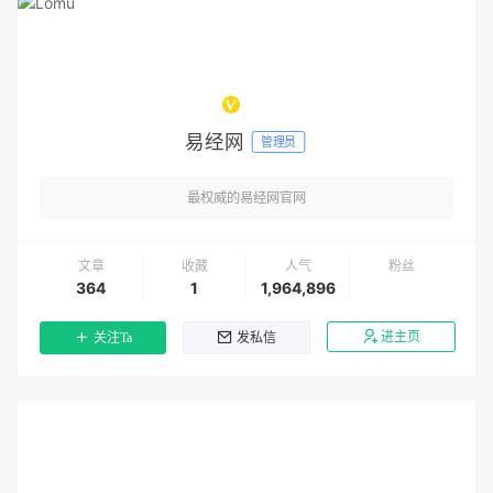
易经网
管理员
最权威的易经网官网
文章
收藏
人气
粉丝
364
1
1,964,896
进主页
关注Ta
发私信