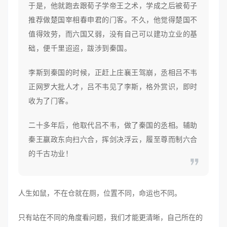
于是，他就跑去跟荀子学帝王之术，学成之后被荀子
推荐做楚国宰相春申君的门客。不久，他觉得楚国不
值得效劳，而六国又弱，没有自己可以建功立业的基
础，便千里迢迢，跋涉到秦国。
李斯到秦国的时候，正赶上庄襄王驾崩，丞相吕不韦
正网罗大批人才，吕不韦见了李斯，格外赏识，即时
收为了门客。
二十多年后，他取代吕不韦，做了秦国的丞相。辅助
秦王嬴政东向扫六合，挥剑决浮云，履至尊而制六合
的千古功业！
人生如鼠，不在仓就在厕，位置不同，命运也不同。
只有站在不同的角度看问题，我们才能更清晰，自己所在的