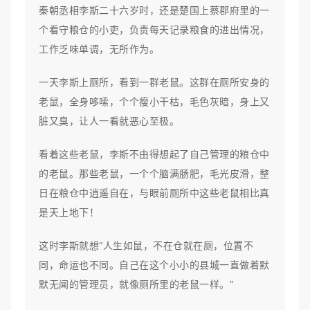
秦朝丞相李斯二十六岁时，还是楚国上蔡郡府里的一
个看守粮仓的小吏，负责每天记录粮食的进出情况，
工作乏味单调，无所作为。
一天李斯上厕所，看到一群老鼠。这群在厕所安身的
老鼠，全身哆嗦，个个瘦小干枯，毛色灰暗，身上又
脏又臭，让人一看就恶心至极。
看着这些老鼠，李斯不由得想起了自己管理的粮仓中
的老鼠。那些老鼠，一个个脑满肠肥，毛光皮滑，整
日在粮仓中逍遥自在，与眼前厕所中这些老鼠相比真
是天上地下！
这时李斯就想“人生如鼠，不在仓就在厕，位置不
同，命运也不同。自己在这个小小的县城一直做着默
默无闻的管理员，就像厕所里的老鼠一样。”