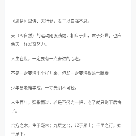
上
《周易》里讲：天行健，君子以自强不息。
天（即自然）的运动刚强劲健，相应于此，君子处世，也应
像天一样发奋努力。
人生在世，一定要有一点奋进的心态。
不是一定要活出个样儿来，但却一定要活得热气腾腾。
少年易老难学成，一寸光阴不可轻。
人生百年，弹指而过，若是不努力一把，老了就只剩下后悔
了。
合抱之木，生于毫末；九层之台，起于累土；千里之行，始
于足下。