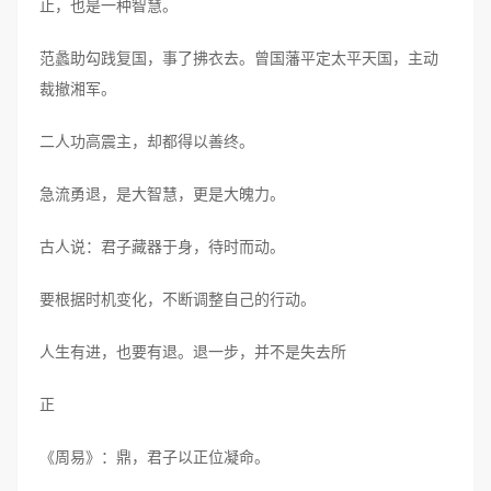
止，也是一种智慧。
范蠡助勾践复国，事了拂衣去。曾国藩平定太平天国，主动
裁撤湘军。
二人功高震主，却都得以善终。
急流勇退，是大智慧，更是大魄力。
古人说：君子藏器于身，待时而动。
要根据时机变化，不断调整自己的行动。
人生有进，也要有退。退一步，并不是失去所
正
《周易》：鼎，君子以正位凝命。