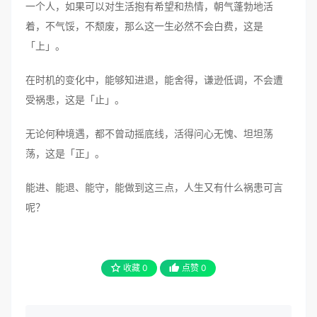
一个人，如果可以对生活抱有希望和热情，朝气蓬勃地活
着，不气馁，不颓废，那么这一生必然不会白费，这是
「上」。
在时机的变化中，能够知进退，能舍得，谦逊低调，不会遭
受祸患，这是「止」。
无论何种境遇，都不曾动摇底线，活得问心无愧、坦坦荡
荡，这是「正」。
能进、能退、能守，能做到这三点，人生又有什么祸患可言
呢？
收藏
0
点赞
0