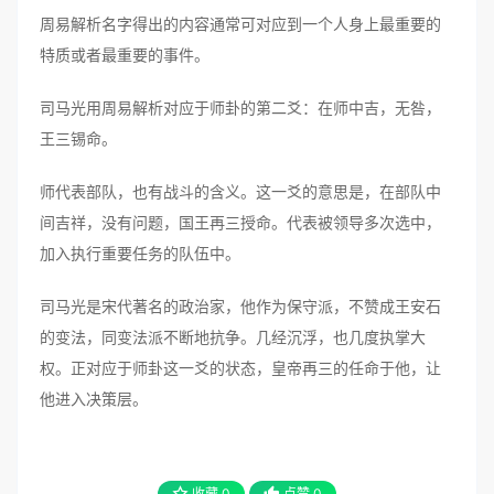
周易解析名字得出的内容通常可对应到一个人身上最重要的
特质或者最重要的事件。
司马光用周易解析对应于师卦的第二爻：在师中吉，无咎，
王三锡命。
师代表部队，也有战斗的含义。这一爻的意思是，在部队中
间吉祥，没有问题，国王再三授命。代表被领导多次选中，
加入执行重要任务的队伍中。
司马光是宋代著名的政治家，他作为保守派，不赞成王安石
的变法，同变法派不断地抗争。几经沉浮，也几度执掌大
权。正对应于师卦这一爻的状态，皇帝再三的任命于他，让
他进入决策层。
收藏
0
点赞
0