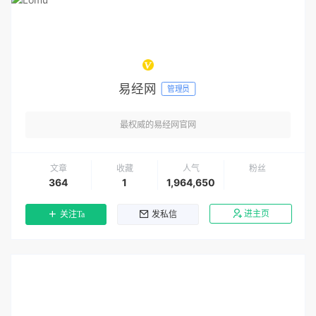
易经网
管理员
最权威的易经网官网
文章
收藏
人气
粉丝
364
1
1,964,650
进主页
关注Ta
发私信