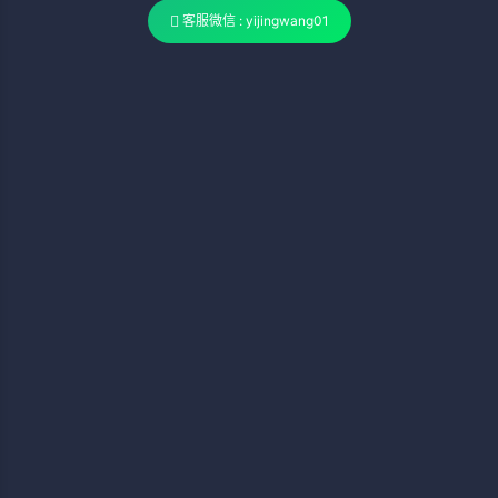
客服微信 : yijingwang01
没有账号？
立即注册！
忘记密码？