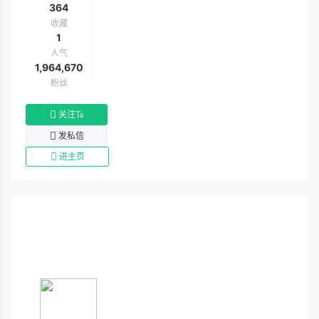
364
收藏
1
人气
1,964,670
粉丝
关注Ta
发私信
进主页