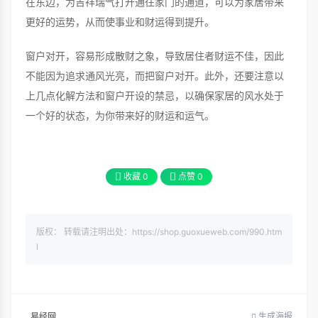
在东边，为吉祥瑞气打开通往家门的通道，可以为家居带来
更好的运势，从而使事业和财运得到提升。
窗户对开，容易形成散财之象，导致居住者财运不佳，因此
不能因为追求通风光亮，而把窗户对开。此外，还要注意以
上几点化解方法和窗户开设的禁忌，以确保家居的风水处于
一个好的状态，为你带来好的财运和运气。
收藏
0
点赞
0
版权： 转载请注明出处：https://shop.guoxueweb.com/990.htm
l
易经网
生成海报