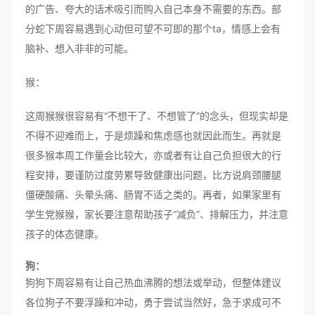
的广告、夸大的话术吸引而购入自己本身不需要的东西。部
分蛇下周容易遇到心动但可望不可即的那个ta，情感上会有
脑补、想入非非的可能。
猴：
这周猴猴很容易有“不想干了、不想管了”的念头，但现实却是
不得不迎难而上，于是烦躁和焦虑感也就因此而生。再就是
很多猴本周工作量会比较大，亦或者有让自己负担很大的行
程安排，要谨防过度劳累导致健康出问题，比方说肩颈腰腿
僵硬酸痛、头晕头痛、肠胃不适之类的。再者，如果家里有
学生党猴猴，家长要注意帮助孩子“减负”、排解压力，并注意
孩子的体态健康。
狗：
狗狗下周容易有让自己热血沸腾的想法或举动，但整体建议
各位狗子不要浮躁和冲动，勇于尝试当然好，急于求成可不