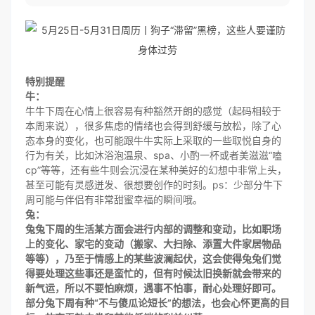
特别提醒
牛：
牛牛下周在心情上很容易有种豁然开朗的感觉（起码相较于
本周来说），很多焦虑的情绪也会得到舒缓与放松，除了心
态本身的变化，也可能跟牛牛实际上采取的一些取悦自身的
行为有关，比如沐浴泡温泉、spa、小酌一杯或者美滋滋“嗑
cp”等等，还有些牛则会沉浸在某种美好的幻想中非常上头，
甚至可能有灵感迸发、很想要创作的时刻。ps：少部分牛下
周可能与伴侣有非常甜蜜幸福的瞬间哦。
兔：
兔兔下周的生活某方面会进行内部的调整和变动，比如职场
上的变化、家宅的变动（搬家、大扫除、添置大件家居物品
等等），乃至于情感上的某些波澜起伏，这会使得兔兔们觉
得要处理这些事还是蛮忙的，但有时候汰旧换新就会带来的
新气运，所以不要怕麻烦，遇事不怕事，耐心处理好即可。
部分兔下周有种“不与傻瓜论短长”的想法，也会心怀更高的目