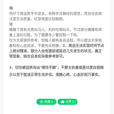
鸡
鸡仔下周运势平中显吉，有种岁月静好的感觉，而且也会很
注意生活质量，吃穿用度比较精致。
猪
猪猪下周有点类似马儿，利好吃喝玩乐，不过部分猪猪有体
重上涨的可能，为了健康多少要控制一下哈。
仅为大家提供参考，但每人都有各自运程，所以建议大家抱
着轻松心态阅读，不要完全照搬；
2、周运无法实现时间节点
上绝对精准，部分人会有提前或延迟几天发生的状况，属正
常现象，结合自身实际做参考即可。
3、切勿被运势吉凶“绑住手脚”，不要太执着或是过度自我暗
示以至于耽误正常生活步伐。
境随心转，心态好则万事安。
收藏
0
点赞
0