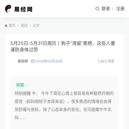
登录
注册
首页
易经
正文
5月25日-5月31日周历丨狗子“滞留”黑榜，这些人要
谨防身体过劳
易经网
2026年05月29日
1,365 浏览
摘要 :
特别提醒 牛： 牛牛下周在心情上很容易有种豁然开朗的
感觉（起码相较于本周来说），很多焦虑的情绪也会得
到舒缓与放松，除了心态本身的变化，也可能跟牛牛实
际……