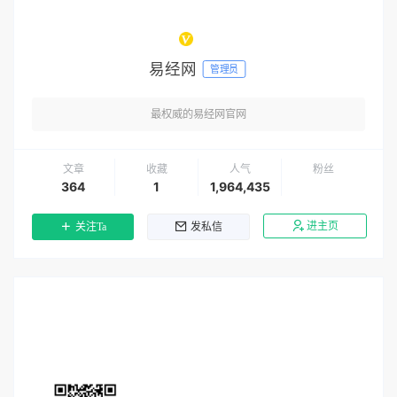
易经网
管理员
最权威的易经网官网
文章
收藏
人气
粉丝
364
1
1,964,435
进主页
关注Ta
发私信