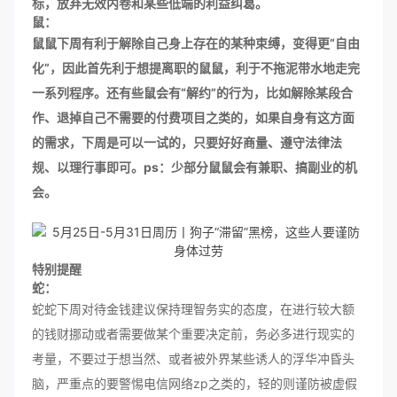
标，放弃无效内卷和某些低端的利益纠葛。
鼠：
鼠鼠下周有利于解除自己身上存在的某种束缚，变得更“自由
化”，因此首先利于想提离职的鼠鼠，利于不拖泥带水地走完
一系列程序。还有些鼠会有“解约”的行为，比如解除某段合
作、退掉自己不需要的付费项目之类的，如果自身有这方面
的需求，下周是可以一试的，只要好好商量、遵守法律法
规、以理行事即可。ps：少部分鼠鼠会有兼职、搞副业的机
会。
特别提醒
蛇：
蛇蛇下周对待金钱建议保持理智务实的态度，在进行较大额
的钱财挪动或者需要做某个重要决定前，务必多进行现实的
考量，不要过于想当然、或者被外界某些诱人的浮华冲昏头
脑，严重点的要警惕电信网络zp之类的，轻的则谨防被虚假